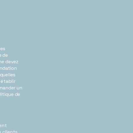
des
e de
ne devez
andation
quelles
établir
emander un
litique de
ent
s clients