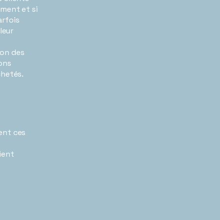
ment et si
arfois
leur
ion des
ons
achetés.
ent ces
ient