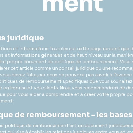
ment
is juridique
ations et informations fournies sur cette page ne sont que 
ns et informations générales et de haut niveau sur la manièr
otre propre document de politique de remboursement. Vous 
érer cet article comme un conseil juridique ou une recomm
 vous devez faire, car nous ne pouvons pas savoir à l'avance 
olitiques de remboursement spécifiques que vous souhaitez 
re entreprise et vos clients. Nous vous recommandons de d
ique pour vous aider à comprendre et à créer votre propre po
ement.
ique de remboursement - les bases
une politique de remboursement est un document juridiquem
t qui vise à établir les relations juridiques entre vous et vo