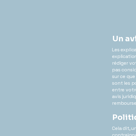
Un av
Les explic
explicatio
rédiger v
pas consid
sur ce que
sont les p
entre vot
avis jurid
rembours
Polit
Cela dit, 
contraignan