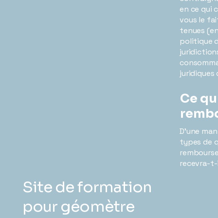
en ce qui 
vous le fa
tenues (en
politique 
juridictio
consommate
juridiques 
Ce qu'
remb
D'une man
types de q
remboursem
recevra-t-
Site de formation
pour géomètre